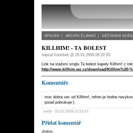
SPOLEK
ARCHÍV ČLÁNKŮ
DĚČÍNSKÁ SCÉN
KILLHIM! - TA BOLEST
napsal
františek
@
28.01.2009 08:22:55
.
Link na stažení singlu Ta bolest kapely Killhim! z ro
http://www.killhim.wz.cz/download/Killhim%20-
Komentáře
moc dobra vec od Killhim!, refren je hodne navykov
porad pobrukuje:)
oxide
-
02.02.2009 13:19:37
.
Přidat komentář
Jméno: