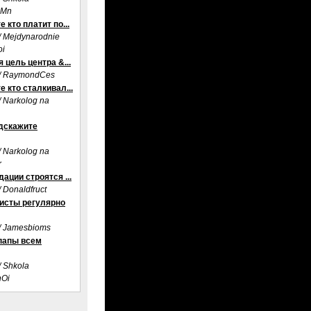
sMn
 кто платит по...
/ Mejdynarodnie
oi
 цель центра &...
 / RaymondCes
 кто сталкивал...
/ Narkolog na
дскажите
/ Narkolog na
r
ации строятся ...
/ Donaldfruct
исты регулярно
 / Jamesbioms
папы всем
/ Shkola
hOi