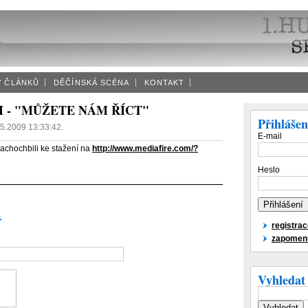
V ČLÁNKŮ
DĚČÍNSKÁ SCÉNA
KONTAKT
 - "MŮŽETE NÁM ŘÍCT"
Přihlášen
5.2009 13:33:42
.
E-mail
chochbili ke stažení na
http://www.mediafire.com/?
Heslo
ř
registra
zapomenu
Vyhledat