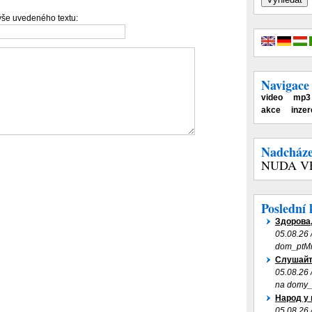
výše uvedeného textu:
Navigace
video
mp3
akce
inzer
Nadcháze
NUDA V
Poslední
Здорова,
05.08.26 
dom_ptM
Слушайте
05.08.26 
na domy_
Народ у 
05.08.26 