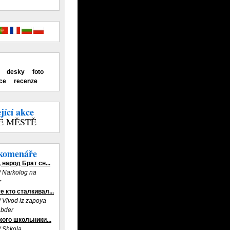
desky
foto
ce
recenze
jící akce
E MĚSTĚ
 komenáře
 народ Брат сн...
/ Narkolog na
r
 кто сталкивал...
/ Vivod iz zapoya
bder
кого школьники...
/ Shkola