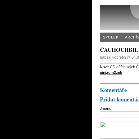
SPOLEK
ARCHÍ
ČACHOCHBILI
napsal
kopretin
@
04.0
Nové CD děčínských Ča
ojnjacm2znk
Komentáře
Přidat komentá
Jméno: