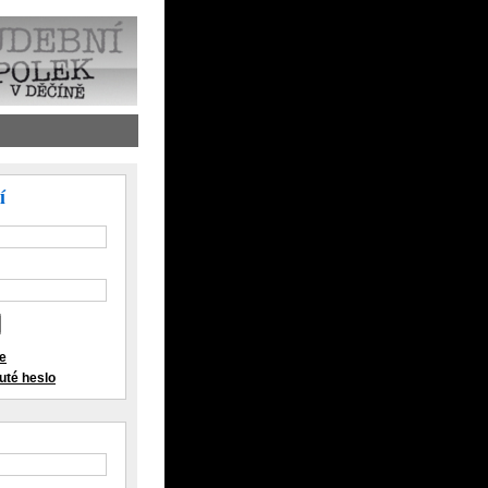
í
ce
té heslo