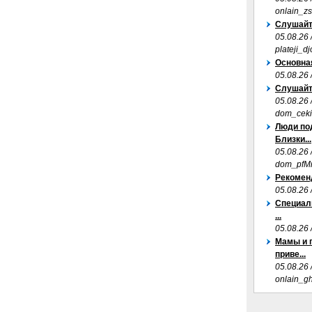
onlain_z
Слушайте
05.08.26 
plateji_dj
Основная
05.08.26
Слушайте
05.08.26 
dom_ceki
Люди по
Близки...
05.08.26 
dom_pfM
Рекоменд
05.08.26 
Специал
...
05.08.26
Мамы и 
приве...
05.08.26 
onlain_g